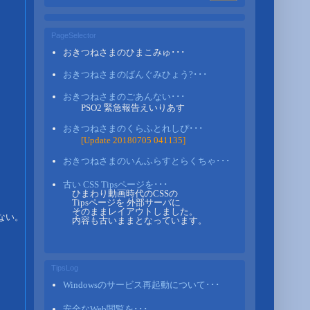
PageSelector
おきつねさまのひまこみゅ･･･
おきつねさまのばんぐみひょう?･･･
おきつねさまのごあんない･･･
PSO2 緊急報告えいりあす
おきつねさまのくらふとれしぴ･･･
[Update 20180705 041135]
おきつねさまのいんふらすとらくちゃ･･･
古い CSS Tipsページを･･･
ひまわり動画時代のCSSの
Tipsページを 外部サーバに
そのままレイアウトしました。
い。

内容も古いままとなっています。
TipsLog
Windowsのサービス再起動について･･･
安全なWeb閲覧を･･･