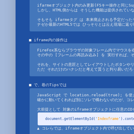
ifarmeオブジェクト内のみ更新(F5キー操作と同じSup
しかし、HTML側からは そうした機能は提供されていな
そもそも ifarmeタグ は 本来廃止される予定だっ
ナゼか最新のHTML5では ひっそりとは云え現場に返
FireFox系ならブラウザの対象フレーム内でマウスを
その中の [フレームの再読み込み] を 実行すれば、
それを、サイトの意匠としてレイアウトしたボタンやリ
ただ それだけのハナシだと考えて貰うと判り易いだろ
JavaScript で location.reload(true);
確かに動いてくれれば別にソレで構わないのだが、コレが
document.getElementById('
Indexframe
').cont
▲ コレらでは、iframeオブジェクト内で呼び出して