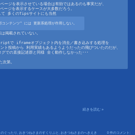
ページを表示させている場合は有効ではあるのも事実だが、

別ページを表示するケースが大多数だろう。

外部コンテンツ" には 更新系処理が作用しない。
は掲載されていない。

criptで iframeオブジェクト内を消去／書き込みする処理を

ント投稿から 利用実績もあるようようだったの飛びついたのだが、

タグでの直接記述群と同様 全く動作しなかった･･･

た次第。
続きを読む »
まのぐったり
,
おきつねさまのすくりぷと
,
おきつねさまのへきえき
0 件のコメント: