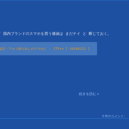
 国内ブランドのスマホを買う価値は まだナイ と 断じておく。

 - 
設計・アルミ削り出しのスマホに
ITPro 
[ 20160212 ]
続きを読む »
0 件のコメント: