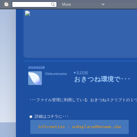
2016/02/28
■
5:13:00
Okitsunesama
おきつね環境で･･･
･･･ファイル管理に利用している おきつねスクリプトの１つ
Information - exReplacedRename.vbe