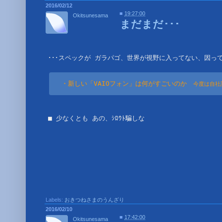
2016/02/12
■
19:27:00
Okitsunesama
まだまだ･･･
･･･スペックが ガラパゴ、世界が視野に入ってない、因って
・新しい「VAIOフォン」は何がすごいのか　
今度は自社
■ 少なくとも あの、ｼﾛｳﾄ騙しな
Labels:
おきつねさまのうんざり
2016/02/10
■
17:42:00
Okitsunesama