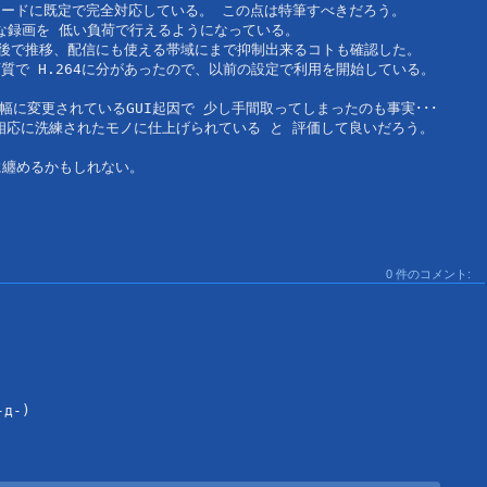
エンコードに既定で完全対応している。 この点は特筆すべきだろう。

質な録画を 低い負荷で行えるようになっている。

s前後で推移、配信にも使える帯域にまで抑制出来るコトも確認した。

質で H.264に分があったので、以前の設定で利用を開始している。

幅に変更されているGUI起因で 少し手間取ってしまったのも事実･･･

相応に洗練されたモノに仕上げられている と 評価して良いだろう。

0 件のコメント:
-)
