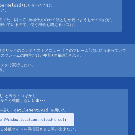
erReload)したかっただけ。

い。

たモノだ、因って 至極仕方のナイ話としか云いようもナイのだが、

り咲いているので、使う機会も増えるハズだ。
右クリックのコンテキストメニュー [このフレーム]項目に収まっていて、

そのフレームの内容だけが更新(再描画)される。

ンクで実行したい。

う。
 を使え と云うトコばかり。

全く機能しない始末･･･

entWindow.location.reload(true);
いる外部サイトを再描画させる事が出来ない。
