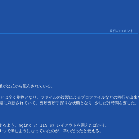
0 件のコメント:
版が公式から配布されている。

sic)とは全く別物となり、ファイルの複製によるプロファイルなどの移行が出来な
幅に刷新されていて、要所要所手探りな状態となり 少しだけ時間を要した。

う、nginx と IIS の レイアウトを調えたばかり。

１つで済むようになっていたのが、幸いだったと云える。
