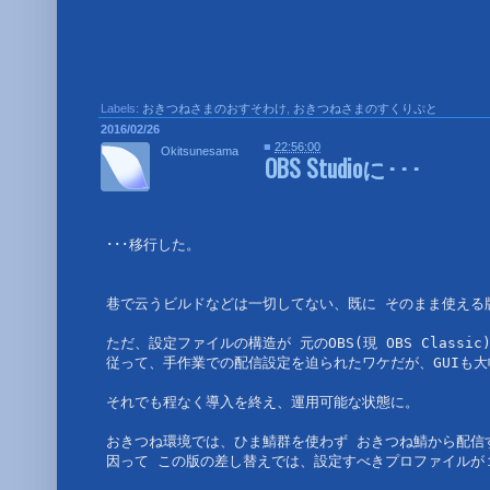
Labels:
おきつねさまのおすそわけ
,
おきつねさまのすくりぷと
2016/02/26
■
22:56:00
Okitsunesama
OBS Studioに･･･
･･･移行した。

巷で云うビルドなどは一切してない、既に そのまま使える
ただ、設定ファイルの構造が 元のOBS(現 OBS Clas
従って、手作業での配信設定を迫られたワケだが、GUIも大
それでも程なく導入を終え、運用可能な状態に。

おきつね環境では、ひま鯖群を使わず おきつね鯖から配信するよ
因って この版の差し替えでは、設定すべきプロファイルが