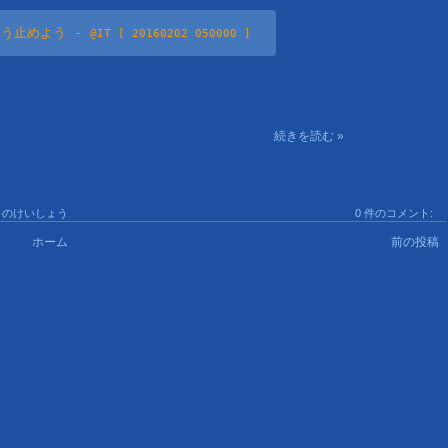
う止めよう - 
@IT 
[ 20160202 050000 ]
続きを読む »
まのけいしょう
0 件のコメント:
ホーム
前の投稿