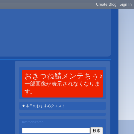
おきつね鯖メンテちぅ♪
一部画像が表示されなくなりま
す。
◆ 本日のおすすめクエスト
InternalSearch