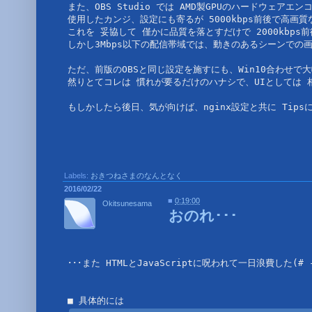
また、OBS Studio では AMD製GPUのハードウェア
使用したカンジ、設定にも寄るが 5000kbps前後で高画
これを 妥協して 僅かに品質を落とすだけで 2000kbp
しかし3Mbps以下の配信帯域では、動きのあるシーンでの画
ただ、前版のOBSと同じ設定を施すにも、Win10合わせで大
然りとてコレは 慣れが要るだけのハナシで、UIとしては 
Labels:
おきつねさまのなんとなく
2016/02/22
■
0:19:00
Okitsunesama
おのれ･･･
･･･また HTMLとJavaScriptに呪われて一日浪費した(# -д