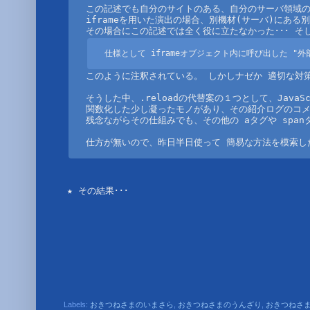
この記述でも自分のサイトのある、自分のサーバ領域の
iframeを用いた演出の場合、別機材(サーバ)にある
仕様として iframeオブジェクト内に呼び出した "
このように注釈されている。 しかしナゼか 適切な対策
そうした中、.reloadの代替案の１つとして、JavaS
関数化した少し凝ったモノがあり、その紹介ログのコメ
残念ながらその仕組みでも、その他の aタグや span
仕方が無いので、昨日半日使って 簡易な方法を模索し
★ その結果･･･
Labels:
おきつねさまのいまさら
,
おきつねさまのうんざり
,
おきつねさ