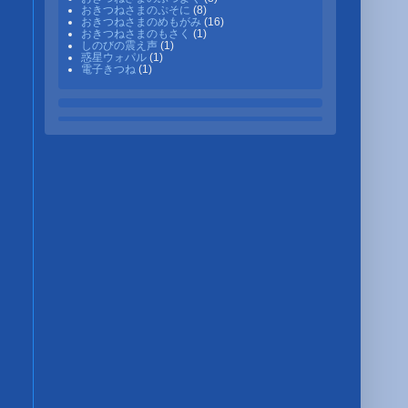
おきつねさまのぷそに
(8)
おきつねさまのめもがみ
(16)
おきつねさまのもさく
(1)
しのびの震え声
(1)
惑星ウォパル
(1)
電子きつね
(1)