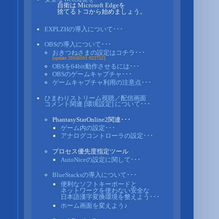
自衛は Microsoft Edgeを
捨てるトコから始めましょう。
EXPLZHの導入について･･･
OBSの導入について･･･
おきつねさまの設定はコチラ･･･
[update 20160501 022752]
OBSを64bit動作させるには･･･
OBSのゲームキャプチャ･･･
ゲームキャプチャ利用の注意点･･･
ひまわりストリーム視聴／配信画面
コメント関連 [環境設定] について･･･
PhantasyStarOnline2関連･･･
ゲーム内の設定･･･
アナログコントローラの設定･･･
プロセス優先度指定ツール
AutoNiceの設定に関して･･･
BlueStacksの導入について･･･
便利なソフトキーボードと
ネットワークを使わない安全な
日本語漢字変換環境を整えよう･･･
ホーム画面を変えよう♪