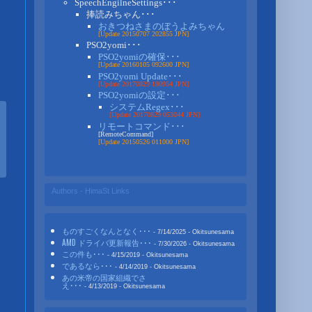
SpeechEngilneSettings･･･
捧読みちゃん･･･
おきつねさまのぼうよみちゃん
[Update 20150707 202855 JPN]
PSO2yomi･･･
PSO2yomiの確保･･･
[Update 20160105 092600 JPN]
PSO2yomi Update･･･
[Update 20170829 190954 JPN]
PSO2yomiの設定･･･
システムRegex･･･
[Update 20170829 053044 JPN]
リモートコマンド･･･
[RemoteCommand]
[Update 20150526 011000 JPN]
Authors - HimaSt Links
ものすごくなんとなく･･･
- 7/14/2025
- Okitsunesama
AMD ドライバ更新報告･･･
- 7/30/2026
- Okitsunesama
この件も･･･
- 4/15/2019
- Okitsunesama
であるなら･･･
- 4/14/2019
- Okitsunesama
あの米帝の国家組織でさ
え･･･
- 4/13/2019
- Okitsunesama