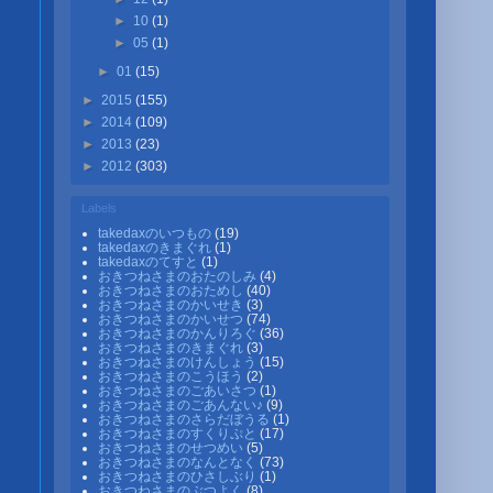
►
10
(1)
►
05
(1)
►
01
(15)
►
2015
(155)
►
2014
(109)
►
2013
(23)
►
2012
(303)
Labels
takedaxのいつもの
(19)
takedaxのきまぐれ
(1)
takedaxのてすと
(1)
おきつねさまのおたのしみ
(4)
おきつねさまのおためし
(40)
おきつねさまのかいせき
(3)
おきつねさまのかいせつ
(74)
おきつねさまのかんりろぐ
(36)
おきつねさまのきまぐれ
(3)
おきつねさまのけんしょう
(15)
おきつねさまのこうほう
(2)
おきつねさまのごあいさつ
(1)
おきつねさまのごあんない♪
(9)
おきつねさまのさらだぼうる
(1)
おきつねさまのすくりぷと
(17)
おきつねさまのせつめい
(5)
おきつねさまのなんとなく
(73)
おきつねさまのひさしぶり
(1)
おきつねさまのぶつよく
(8)