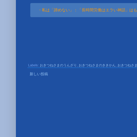
・私は「諦めない」：「長時間労働はエラい神話」はも
Labels:
おきつねさまのうんざり
,
おきつねさまのききかん
,
おきつねさ
新しい投稿