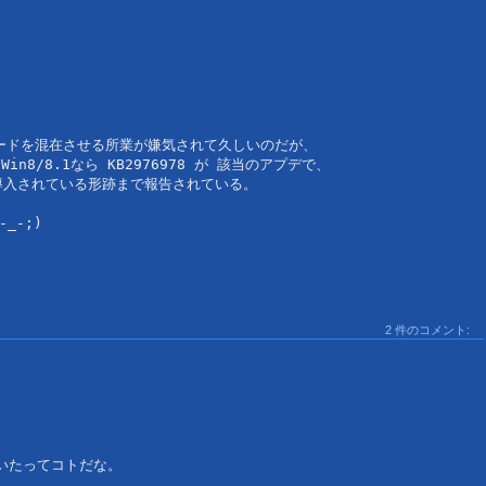
グレードを混在させる所業が嫌気されて久しいのだが、

Win8/8.1なら KB2976978 が 該当のアプデで、

入されている形跡まで報告されている。

2 件のコメント:
いたってコトだな。
