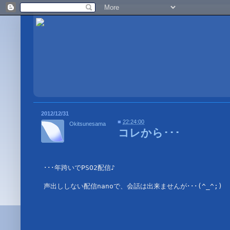
2012/12/31
■
22:24:00
Okitsunesama
コレから･･･
･･･年跨いでPSO2配信♪

声出ししない配信nanoで、会話は出来ませんが･･･(^_^;)