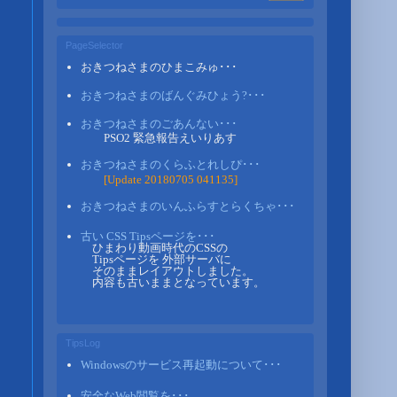
PageSelector
おきつねさまのひまこみゅ･･･
おきつねさまのばんぐみひょう?･･･
おきつねさまのごあんない･･･
PSO2 緊急報告えいりあす
おきつねさまのくらふとれしぴ･･･
[Update 20180705 041135]
おきつねさまのいんふらすとらくちゃ･･･
古い CSS Tipsページを･･･
ひまわり動画時代のCSSの
Tipsページを 外部サーバに
そのままレイアウトしました。
内容も古いままとなっています。
TipsLog
Windowsのサービス再起動について･･･
安全なWeb閲覧を･･･