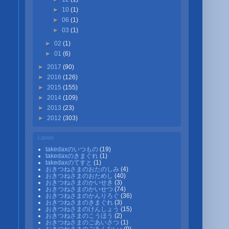
►
10
(1)
►
06
(1)
►
03
(1)
►
02
(1)
►
01
(6)
►
2017
(90)
►
2016
(126)
►
2015
(155)
►
2014
(109)
►
2013
(23)
►
2012
(303)
Labels
takedaxのいつもの
(19)
takedaxのきまぐれ
(1)
takedaxのてすと
(1)
おきつねさまのおたのしみ
(4)
おきつねさまのおためし
(40)
おきつねさまのかいせき
(3)
おきつねさまのかいせつ
(74)
おきつねさまのかんりろぐ
(36)
おきつねさまのきまぐれ
(3)
おきつねさまのけんしょう
(15)
おきつねさまのこうほう
(2)
おきつねさまのごあいさつ
(1)