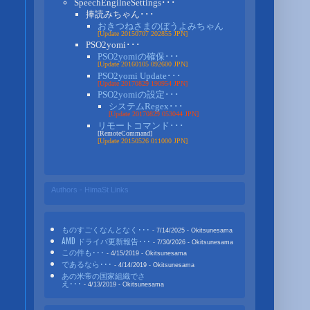
SpeechEngilneSettings･･･
捧読みちゃん･･･
おきつねさまのぼうよみちゃん
[Update 20150707 202855 JPN]
PSO2yomi･･･
PSO2yomiの確保･･･
[Update 20160105 092600 JPN]
PSO2yomi Update･･･
[Update 20170829 190954 JPN]
PSO2yomiの設定･･･
システムRegex･･･
[Update 20170829 053044 JPN]
リモートコマンド･･･
[RemoteCommand]
[Update 20150526 011000 JPN]
Authors - HimaSt Links
ものすごくなんとなく･･･
- 7/14/2025
- Okitsunesama
AMD ドライバ更新報告･･･
- 7/30/2026
- Okitsunesama
この件も･･･
- 4/15/2019
- Okitsunesama
であるなら･･･
- 4/14/2019
- Okitsunesama
あの米帝の国家組織でさ
え･･･
- 4/13/2019
- Okitsunesama