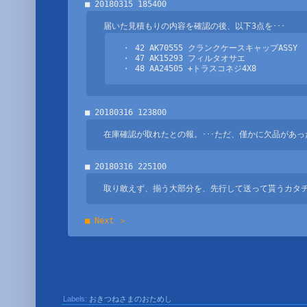
・ 42 AK70555 クランクケースキャップASSY

・ 47 AK15293 フィルタオサエ

・ 48 AA24505 +トラスコネジ4X8
在庫確認が取れたとの報。･･･ただ、僅かに欠品があっ
取り敢えず、揃う大部分を、先行して送って貰うカタチ
■ Next ＞
Labels:
おきつねさまのおためし