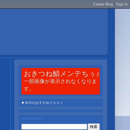
おきつね鯖メンテちぅ♪
一部画像が表示されなくなりま
す。
◆ 本日のおすすめクエスト
InternalSearch