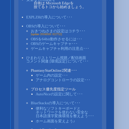
自衛は Microsoft Edgeを
捨てるトコから始めましょう。
EXPLZHの導入について･･･
OBSの導入について･･･
おきつねさまの設定はコチラ･･･
[update 20160501 022752]
OBSを64bit動作させるには･･･
OBSのゲームキャプチャ･･･
ゲームキャプチャ利用の注意点･･･
ひまわりストリーム視聴／配信画面
コメント関連 [環境設定] について･･･
PhantasyStarOnline2関連･･･
ゲーム内の設定･･･
アナログコントローラの設定･･･
プロセス優先度指定ツール
AutoNiceの設定に関して･･･
BlueStacksの導入について･･･
便利なソフトキーボードと
ネットワークを使わない安全な
日本語漢字変換環境を整えよう･･･
ホーム画面を変えよう♪