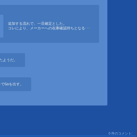
　追加する流れで、一旦確定とした。

　コレにより、メーカーへの在庫確認待ちとなる･･･
たようだ。
でGoを出す。
0 件のコメント: