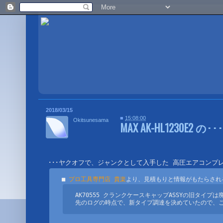
2018/03/15
■
15:08:00
Okitsunesama
MAX AK-HL1230E2 の
■ 
プロ工具専門店 貴楽
AK70555 クランクケースキャップASSYの旧タイプ
先のログの時点で、新タイプ調達を決めていたので、