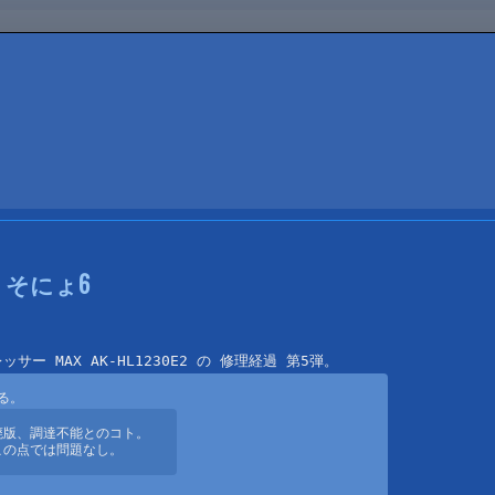
･･･ そにょ6
は廃版、調達不能とのコト。

この点では問題なし。