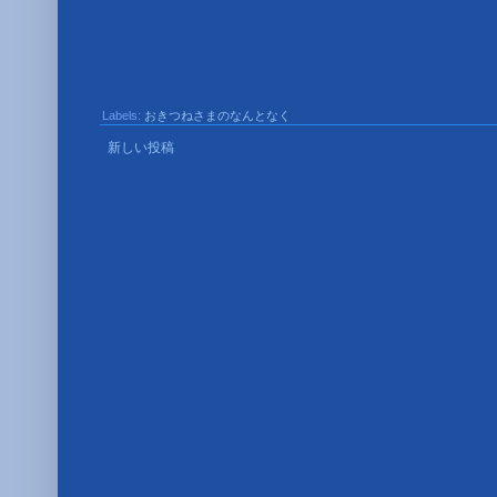
  min-height: 30px !important;

  max-height: 30px !important;

  min-width: 170px !important;

 }

.tabs-newtab-button

 {

  vertical-align: bottom !important;

Labels:
おきつねさまのなんとなく
  height: 30px !important;

 }

新しい投稿
.tabs-newtab-button

 {

  vertical-align: bottom !important;

  height: 30px !important;

 }
