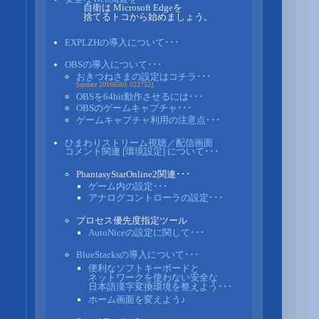
自衛は Microsoft Edgeを
捨てるトコから始めましょう。
EXPLZHの導入について･･･
OBSの導入について･･･
おきつねさまの設定はコチラ･･･
[update 20160501 022752]
OBSを64bit動作させるには･･･
OBSのゲームキャプチャ･･･
ゲームキャプチャ利用の注意点･･･
ひまわりストリーム視聴／配信画面
コメント関連 [環境設定] について･･･
PhantasyStarOnline2関連･･･
ゲーム内の設定･･･
アナログコントローラの設定･･･
プロセス優先度指定ツール
AutoNiceの設定に関して･･･
BlueStacksの導入について･･･
便利なソフトキーボードと
ネットワークを使わない安全な
日本語漢字変換環境を整えよう･･･
ホーム画面を変えよう♪