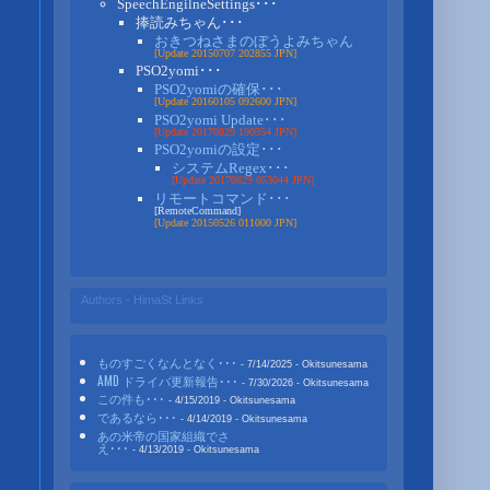
SpeechEngilneSettings･･･
捧読みちゃん･･･
おきつねさまのぼうよみちゃん
[Update 20150707 202855 JPN]
PSO2yomi･･･
PSO2yomiの確保･･･
[Update 20160105 092600 JPN]
PSO2yomi Update･･･
[Update 20170829 190954 JPN]
PSO2yomiの設定･･･
システムRegex･･･
[Update 20170829 053044 JPN]
リモートコマンド･･･
[RemoteCommand]
[Update 20150526 011000 JPN]
Authors - HimaSt Links
ものすごくなんとなく･･･
- 7/14/2025
- Okitsunesama
AMD ドライバ更新報告･･･
- 7/30/2026
- Okitsunesama
この件も･･･
- 4/15/2019
- Okitsunesama
であるなら･･･
- 4/14/2019
- Okitsunesama
あの米帝の国家組織でさ
え･･･
- 4/13/2019
- Okitsunesama