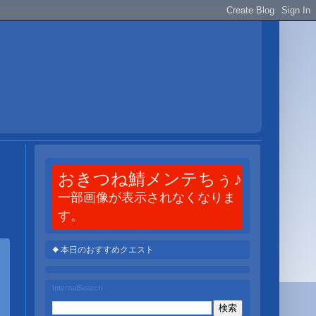
おきつね鯖メンテちぅ♪
一部画像が表示されなくなりま
す。
◆ 本日のおすすめクエスト
InternalSearch