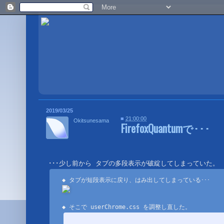
2019/03/25
■
21:00:00
Okitsunesama
FirefoxQuantumで･･･