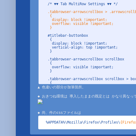
/* ▼▼ Tab MultiRow Settings ▼▼ */

.tabbrowser-arrowscrollbox > .arrowscrollb
 {

  display: block !important;

  overflow: visible !important;

 }
#titlebar-buttonbox

 {

  display: block !important;

  vertical-align: top !important;

 }

.tabbrowser-arrowscrollbox scrollbox

 {

  overflow: visible !important;

 }

.tabbrowser-arrowscrollbox scrollbox > box
 {

  display: block !important;

▲ 色違いの部分が加筆箇所。

 }

.tabbrowser-tabs .tabbrowser-tab

 {

  vertical-align: top !important;

  -moz-box-sizing: border-box !important;

  min-height: 30px !important;

  max-height: 30px !important;

%APPDATA%\Mozilla\Firefox\Profiles\
 }

{Firef
.tabbrowser-tab:not([pinned])

 {
