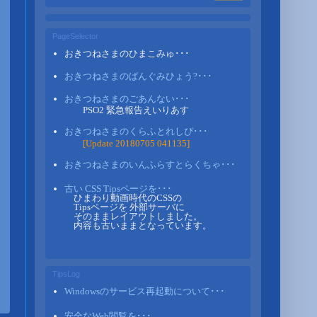
PageSelector
おきつねさまのひまこみゅ･･･
おきつねさまのばんぐみひょう?･･･
おきつねさまのごあんない･･･
PSO2 緊急報告えいりあす
おきつねさまのくらふとれしぴ･･･
[Update 20180705 041135]
おきつねさまのいんふらすとらくちゃ･･･
古い CSS Tipsページを･･･
ひまわり動画時代のCSSの
Tipsページを 外部サーバに
そのままレイアウトしました。
内容も古いままとなっています。
TipsLog
Windowsのサービス再起動について･･･
安全なWeb閲覧を･･･