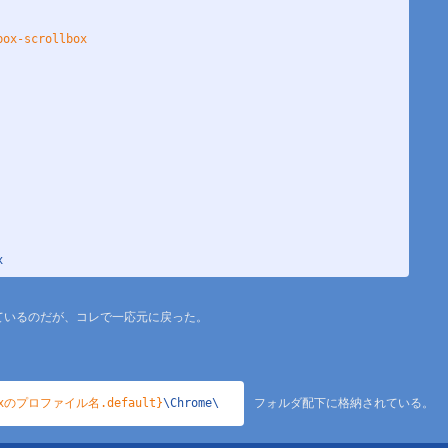
ox-scrollbox



oxのプロファイル名.default}
\Chrome\
 フォルダ配下に格納されている。