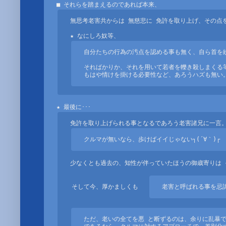
無思考老害共からは 無慈悲に 免許を取り上げ、その点を
自分たちの行為の汚点を認める事も無く、自ら首を絞
そればかりか、それを用いて若者を轢き殺しまくる等
もはや情けを掛ける必要性など、あろうハズも無い
クルマが無いなら、歩けばイイじゃない┐(´∀｀)┌
少なくとも過去の、知性が伴っていたほうの御歳寄りは 
そして今、厚かましくも 　
老害と呼ばれる事を忌
ただ、老いの全てを悪 と断ずるのは、余りに乱暴で