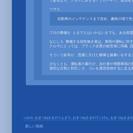
であるなら、クルマに対するアプローチで、差別化す
自動車のメンテナンスまで含め、趣味の域で充
プロの整備士 とまでとはいかないまでも、ある程度
なにしろ 整備する知性無き者は、車両や運転に対す
クルマにとっては、ブラック企業の経営者に同義 且
そういう奴等が、思慮に欠けた横暴な振舞いをするコ
少なくとも、運転者の素行が、歩行者や周囲車両の安
適切な分類と対応こそ、コレを適宜担保するに足る
Labels:
おきつねさまのうんざり
,
おきつねさまのていげん
,
おきつねさま
新しい投稿