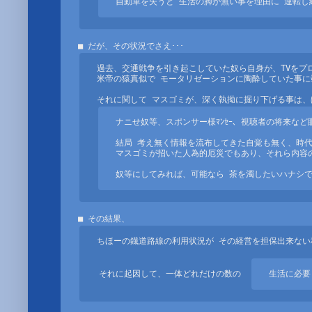
自動車を失うと 生活の脚が無い事を理由に 運転し
過去、交通戦争を引き起こしていた奴ら自身が、TVをプ
米帝の猿真似で モータリゼーションに陶酔していた事に
ナニせ奴等、スポンサー様ﾏﾝｾｰ、視聴者の将来など眼
結局 考え無く情報を流布してきた自覚も無く、時代
マスゴミが招いた人為的厄災でもあり、それら内容の
奴等にしてみれば、可能なら 茶を濁したいハナシ
ちほーの鐡道路線の利用状況が その経営を担保出来ない
それに起因して、一体どれだけの数の　
生活に必要