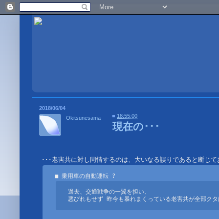
2018/06/04
■
18:55:00
Okitsunesama
現在の･･･
過去、交通戦争の一翼を担い、

悪びれもせず 昨今も暴れまくっている老害共が全部クタ