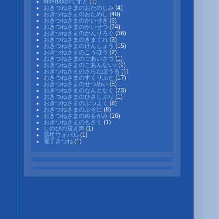
takedaxのてすと
(1)
おきつねさまのおたのしみ
(4)
おきつねさまのおためし
(40)
おきつねさまのかいせき
(3)
おきつねさまのかいせつ
(74)
おきつねさまのかんりろぐ
(36)
おきつねさまのきまぐれ
(3)
おきつねさまのけんしょう
(15)
おきつねさまのこうほう
(2)
おきつねさまのごあいさつ
(1)
おきつねさまのごあんない♪
(9)
おきつねさまのさらだぼうる
(1)
おきつねさまのすくりぷと
(17)
おきつねさまのせつめい
(5)
おきつねさまのなんとなく
(73)
おきつねさまのひさしぶり
(1)
おきつねさまのぶつよく
(8)
おきつねさまのぷそに
(8)
おきつねさまのめもがみ
(16)
おきつねさまのもさく
(1)
しのびの震え声
(1)
惑星ウォパル
(1)
電子きつね
(1)