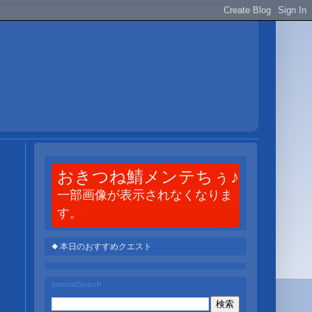
おきつね鯖メンテちぅ♪
一部画像が表示されなくなりま
す。
◆ 本日のおすすめクエスト
InternalSearch