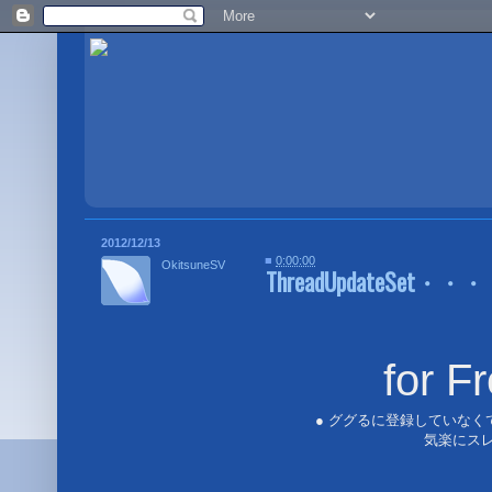
2012/12/13
■
0:00:00
OkitsuneSV
ThreadUpdateSet・・・
for F
● ググるに登録していなく
気楽にスレ