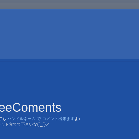
reeComents
ても
ハンドルネーム で コメント出来ます
よ♪
ッド立てて下さいな(^_^)／