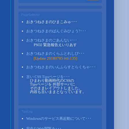
PageSelector
おきつねさまのひまこみゅ･･･
おきつねさまのばんぐみひょう?･･･
おきつねさまのごあんない･･･
PSO2 緊急報告えいりあす
おきつねさまのくらふとれしぴ･･･
[Update 20180705 041135]
おきつねさまのいんふらすとらくちゃ･･･
古い CSS Tipsページを･･･
ひまわり動画時代のCSSの
Tipsページを 外部サーバに
そのままレイアウトしました。
内容も古いままとなっています。
TipsLog
Windowsのサービス再起動について･･･
安全なWeb閲覧を･･･