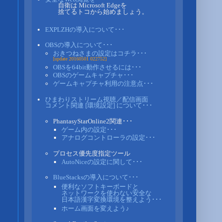
自衛は Microsoft Edgeを
捨てるトコから始めましょう。
EXPLZHの導入について･･･
OBSの導入について･･･
おきつねさまの設定はコチラ･･･
[update 20160501 022752]
OBSを64bit動作させるには･･･
OBSのゲームキャプチャ･･･
ゲームキャプチャ利用の注意点･･･
ひまわりストリーム視聴／配信画面
コメント関連 [環境設定] について･･･
PhantasyStarOnline2関連･･･
ゲーム内の設定･･･
アナログコントローラの設定･･･
プロセス優先度指定ツール
AutoNiceの設定に関して･･･
BlueStacksの導入について･･･
便利なソフトキーボードと
ネットワークを使わない安全な
日本語漢字変換環境を整えよう･･･
ホーム画面を変えよう♪