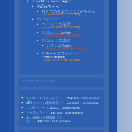
SpeechEngilneSettings･･･
捧読みちゃん･･･
おきつねさまのぼうよみちゃん
[Update 20150707 202855 JPN]
PSO2yomi･･･
PSO2yomiの確保･･･
[Update 20160105 092600 JPN]
PSO2yomi Update･･･
[Update 20170829 190954 JPN]
PSO2yomiの設定･･･
システムRegex･･･
[Update 20170829 053044 JPN]
リモートコマンド･･･
[RemoteCommand]
[Update 20150526 011000 JPN]
Authors - HimaSt Links
ものすごくなんとなく･･･
- 7/14/2025
- Okitsunesama
AMD ドライバ更新報告･･･
- 7/30/2026
- Okitsunesama
この件も･･･
- 4/15/2019
- Okitsunesama
であるなら･･･
- 4/14/2019
- Okitsunesama
あの米帝の国家組織でさ
え･･･
- 4/13/2019
- Okitsunesama