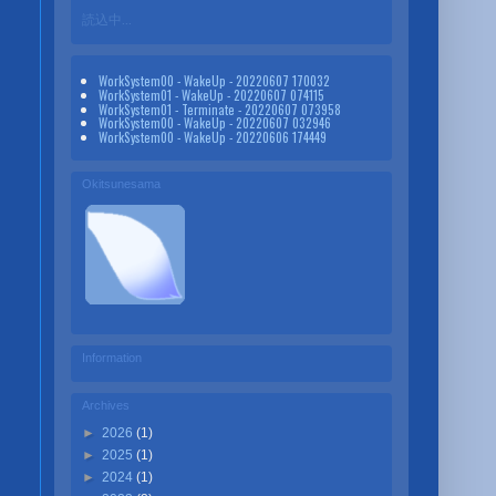
読込中...
WorkSystem00 - WakeUp - 20220607 170032
WorkSystem01 - WakeUp - 20220607 074115
WorkSystem01 - Terminate - 20220607 073958
WorkSystem00 - WakeUp - 20220607 032946
WorkSystem00 - WakeUp - 20220606 174449
Okitsunesama
Information
Archives
►
2026
(1)
►
2025
(1)
►
2024
(1)