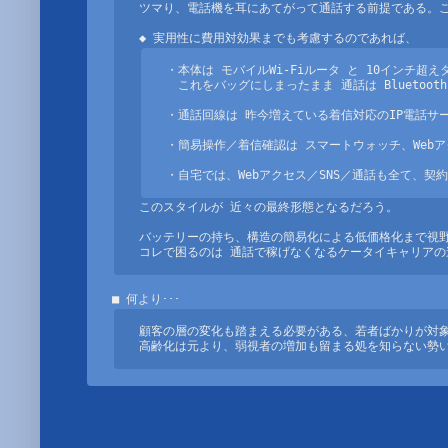
ツマり、電話機を耳にあてがって通話する前提である。こ
・本体は モバイルWi-Fiルータ と 10インチ超え
　これをバッグにしまったまま 通話は Bluetoot
・通話回線は 昨今増えている着信対応のIP電話サービス。(
・簡易操作／着信確認は スマートウォッチ、Web
・自宅では、Webアクセス／SNS／通話も全て、契約
このスタイルが 近々の最終形態となるだろう。 

バッテリーの持ち、構造の簡易化による低価格化まで視野
コレで困るのは 通話で稼げなくなるケータイキャリアの連
顧客の層の変化も踏まえる必要がある、若者ばかりが対象
高齢化は元より、弱視者の増加も留まる処を知らない勢