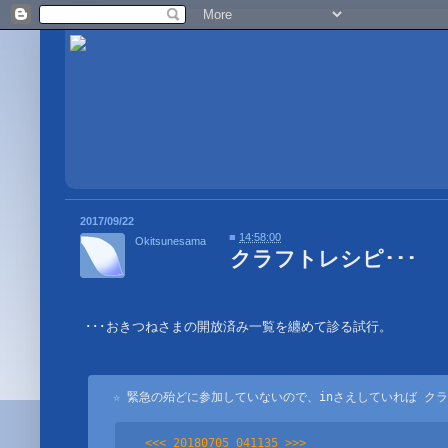
2017/09/22
■
14:58:00
Okitsunesama
クラフトレシピ･･･
･･･おきつねさまの開放済み一覧を纏めて診る試行。

☆ 緊急の殆どに
参加していないので、inさえしていれば クラ
<<< 20180705 041135 >>>