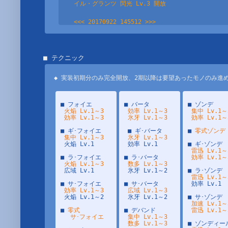
イル・グランツ 閃光 Lv.3 開放

<<< 20170922 145512 >>>
上級法撃武器(★7～9) Lv.9～12まで開放、残るは Lv.
【更新】クラフトレシピ 開放分 追記。

<<< 20160318 055007 >>>
サ･フォイエ 効率 Lv.3

シフタ 数多 Lv.3

ナ･フォイエ 火焔 Lv.3

イル･フォイエ 効率 Lv.3 

◆ 実装初期分のみ完全開放、2期以降は要望あったモノのみ進
<<< 20160131 033129 >>>
上級射撃武器 Lv.7/8 デイリー分で開放。

■ フォイエ

■ バータ

■ ゾンデ

火焔 Lv.1～3

効率 Lv.1～3

集中 Lv.1～3
 効率 Lv.1～3
 氷牙 Lv.1～3
 効率 Lv.1～
<<< 20160131 033129 >>>
PAクラフト Lv.25 デイリー分で開放。

■ ギ･フォイエ

 ■ ギ･バータ

■ 
零式ゾンデ
集中 Lv.1～3
氷牙 Lv.1～3
 火焔 Lv.1

<<< 20160131 032556 >>>
 効率 Lv.1

■ ギ･ゾンデ

PAクラフト Lv.24 デイリー分で開放。

雷迅 Lv.1～3
■ ラ･フォイエ

■ ラ･バータ

 効率 Lv.1～
火焔 Lv.1～3
数多 Lv.1～3
<<< 20160130 040035 >>>
 広域 Lv.1

 氷牙 Lv.1～2

■ ラ･ゾンデ

中級射撃武器 Lv.11/12 デイリー分で開放。

雷迅 Lv.1～
■ サ･フォイエ

■ サ･バータ

 効率 Lv.1

効率 Lv.1～3
広域 Lv.1～3
<<< 20160128 083021 >>>
 火焔 Lv.1～2

 氷牙 Lv.1～2

■ サ･ゾンデ

初級法撃武器 Lv.14/15/16 デイリー分で開放。

加速 Lv.1～3
■ 
零式

■ デバンド

 雷迅 Lv.1～
　 サ･フォイエ
集中 Lv.1～3

<<< 20160124 133747 >>>
イル･フォイエ 効率 Lv.2 ／ 集中 Lv.1 デイリー分
 数多 Lv.1～3
■ ゾンディール