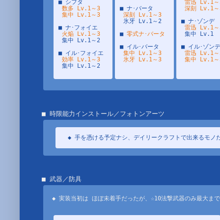
■ シフタ

雷迅 Lv.1～3
数多 Lv.1～3

■ ナ･バータ

 深刻 Lv.1～
<<< 20151209 213757 >>>
 集中 Lv.1～3
深刻 Lv.1～3
イル･ザン 広域/集中 Lv.2 デイリー分で開放。

 氷牙 Lv.1～2

■ ナ･ゾンデ

■ ナ･フォイエ

雷迅 Lv.1～
火焔 Lv.1～3
■ 
零式ナ･バータ
 集中 Lv.1

<<< 20151209 213757 >>>
 集中 Lv.1～2

武装エクステンド Lv.37 デイリー分で開放。

■ イル･バータ

■ イル･ゾンデ
■ イル･フォイエ

集中 Lv.1～3

雷迅 Lv.1～3
効率 Lv.1～3
 氷牙 Lv.1～3
 集中 Lv.1～
<<< 20151208 003158 >>>
 集中 Lv.1～2
PAクラフト Lv.21 デイリー分で開放。

<<< 20151201 214325 >>>
PAクラフト Lv.20 デイリー分で開放。

<<< 20151201 003848 >>>
PAクラフト Lv.19 デイリー分で開放。

<<< 20151118 070137 >>>
PAクラフト Lv.17 デイリー分で開放。

◆ 手を憑ける予定ナシ、デイリークラフトで出来るモノ
<<< 20151107 214720 >>>
サ･メギド 集中 Lv.2 デイリー分で開放。

<<< 20151030 070216 >>>
PAクラフト Lv.14 デイリー分で開放。

◆ 実装当初は ほぼ未着手だったが、☆10法撃武器のみ最大まで進
<<< 20151021 224613 >>>
ザンバース 効率 Lv.2 デイリー分で開放。
