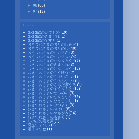
►
08
(65)
►
07
(12)
Labels
takedaxのいつもの
(19)
takedaxのきまぐれ
(1)
takedaxのてすと
(1)
おきつねさまのおたのしみ
(4)
おきつねさまのおためし
(40)
おきつねさまのかいせき
(3)
おきつねさまのかいせつ
(74)
おきつねさまのかんりろぐ
(36)
おきつねさまのきまぐれ
(3)
おきつねさまのけんしょう
(15)
おきつねさまのこうほう
(2)
おきつねさまのごあいさつ
(1)
おきつねさまのごあんない♪
(9)
おきつねさまのさらだぼうる
(1)
おきつねさまのすくりぷと
(17)
おきつねさまのせつめい
(5)
おきつねさまのなんとなく
(73)
おきつねさまのひさしぶり
(1)
おきつねさまのぶつよく
(8)
おきつねさまのぷそに
(8)
おきつねさまのめもがみ
(16)
おきつねさまのもさく
(1)
しのびの震え声
(1)
惑星ウォパル
(1)
電子きつね
(1)