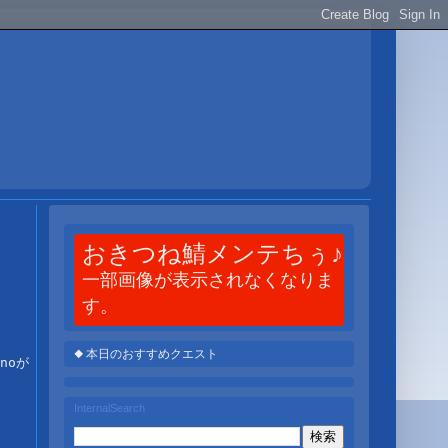
おきつね鯖メンテちぅ♪
一部画像が表示されなくなりま
す。
◆ 本日のおすすめクエスト
oが 

InternalSearch

