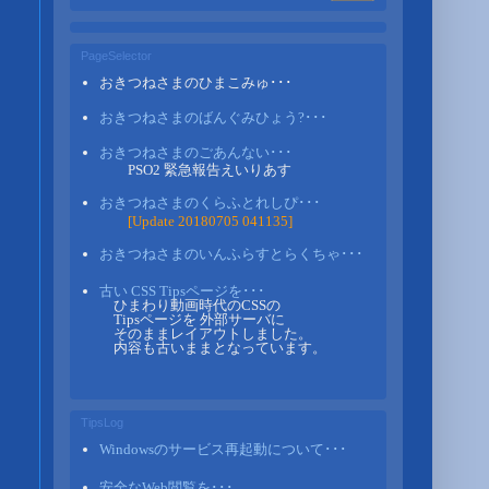
PageSelector
おきつねさまのひまこみゅ･･･
おきつねさまのばんぐみひょう?･･･
おきつねさまのごあんない･･･
PSO2 緊急報告えいりあす
おきつねさまのくらふとれしぴ･･･
[Update 20180705 041135]
おきつねさまのいんふらすとらくちゃ･･･
古い CSS Tipsページを･･･
ひまわり動画時代のCSSの
Tipsページを 外部サーバに
そのままレイアウトしました。
内容も古いままとなっています。
TipsLog
Windowsのサービス再起動について･･･
安全なWeb閲覧を･･･