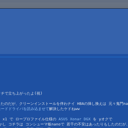
タチで立ち上がったよ(祝)
たのだが、クリーンインストールを伴わナイ HBAの挿し換えは 元々鬼門nan
モードドライバを読み込ませて
解決したケドねww

 x1 で ロープロファイル仕様の 
ASUS Xonar DGX
 を yオクで

し コチラは コンシューマ板nanoで 若干の不安はあったりもしたのだが、