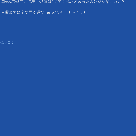
けに臨んで診て、見事 期待に応えてくれたと云ったカンジかな、カナ？

曜までに全て届く運びnanoだが･･･(´ﾍ｀；)
のほうこく