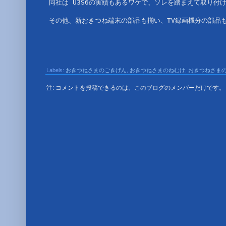
同社は U3S6の実績もあるワケで、ソレを踏まえて取り付
その他、新おきつね端末の部品も揃い、TV録画機分の部品も月
Labels:
おきつねさまのごきげん
,
おきつねさまのねむけ
,
おきつねさま
注: コメントを投稿できるのは、このブログのメンバーだけです。