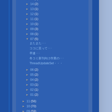
►
14
(2)
►
13
(1)
►
12
(1)
►
11
(1)
►
10
(1)
►
09
(3)
►
08
(1)
▼
07
(5)
またまた･･･
ココに至って･･･
早速･･･
冬コミ新刊向け作業の･･･
ThreadUpdateSet・・・
►
06
(2)
►
05
(2)
►
04
(2)
►
03
(1)
►
02
(1)
►
01
(2)
►
11
(56)
►
10
(70)
►
09
(59)