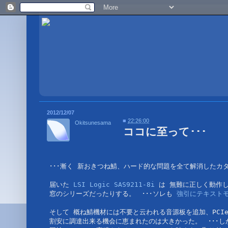
2012/12/07
■
22:26:00
Okitsunesama
ココに至って･･･
･･･漸く 新おきつね鯖、ハード的な問題を全て解消したカ
届いた 
LSI Logic SAS9211-8i
 は 無難に正しく動作し
窓のシリーズだったりする。　･･･ソレも 
強引にテキスト
そして 概ね鯖機材には不要と云われる音源板を追加、PCIe
割安に調達出来る機会に恵まれたのは大きかった。　･･･しか