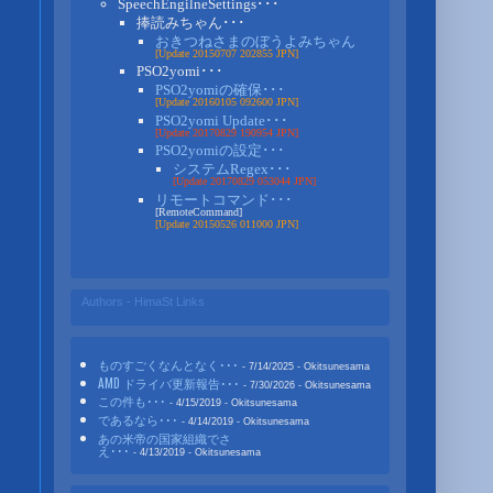
SpeechEngilneSettings･･･
捧読みちゃん･･･
おきつねさまのぼうよみちゃん
[Update 20150707 202855 JPN]
PSO2yomi･･･
PSO2yomiの確保･･･
[Update 20160105 092600 JPN]
PSO2yomi Update･･･
[Update 20170829 190954 JPN]
PSO2yomiの設定･･･
システムRegex･･･
[Update 20170829 053044 JPN]
リモートコマンド･･･
[RemoteCommand]
[Update 20150526 011000 JPN]
Authors - HimaSt Links
ものすごくなんとなく･･･
- 7/14/2025
- Okitsunesama
AMD ドライバ更新報告･･･
- 7/30/2026
- Okitsunesama
この件も･･･
- 4/15/2019
- Okitsunesama
であるなら･･･
- 4/14/2019
- Okitsunesama
あの米帝の国家組織でさ
え･･･
- 4/13/2019
- Okitsunesama