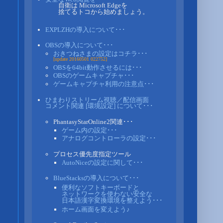
自衛は Microsoft Edgeを
捨てるトコから始めましょう。
EXPLZHの導入について･･･
OBSの導入について･･･
おきつねさまの設定はコチラ･･･
[update 20160501 022752]
OBSを64bit動作させるには･･･
OBSのゲームキャプチャ･･･
ゲームキャプチャ利用の注意点･･･
ひまわりストリーム視聴／配信画面
コメント関連 [環境設定] について･･･
PhantasyStarOnline2関連･･･
ゲーム内の設定･･･
アナログコントローラの設定･･･
プロセス優先度指定ツール
AutoNiceの設定に関して･･･
BlueStacksの導入について･･･
便利なソフトキーボードと
ネットワークを使わない安全な
日本語漢字変換環境を整えよう･･･
ホーム画面を変えよう♪