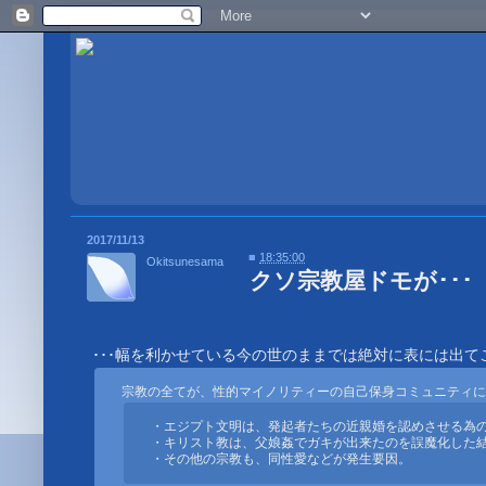
2017/11/13
■
18:35:00
Okitsunesama
クソ宗教屋ドモが･･･
・エジプト文明は、発起者たちの近親婚を認めさせる為の
・キリスト教は、父娘姦でガキが出来たのを誤魔化した結
・その他の宗教も、同性愛などが発生要因。