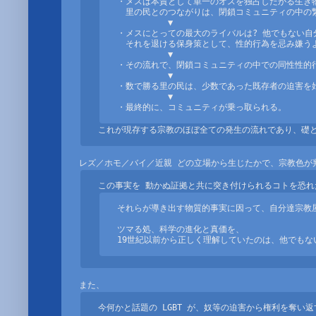
・メスは本質として単一のオスを独占したがる生き物
　里の民とのつながりは、閉鎖コミュニティの中の繋
　　　　　　▼

・メスにとっての最大のライバルは? 他でもない自
　それを退ける保身策として、性的行為を忌み嫌うよ
　　　　　　▼

・その流れで、閉鎖コミュニティの中での同性性的行
　　　　　　▼

・数で勝る里の民は、少数であった既存者の迫害を始
　　　　　　▼

・最終的に、コミュニティが乗っ取られる。
これが現存する宗教のほぼ全ての発生の流れであり、礎
それらが導き出す物質的事実に因って、自分達宗教屋
ツマる処、科学の進化と真価を、

19世紀以前から正しく理解していたのは、他でも
今何かと話題の LGBT が、奴等の迫害から権利を奪い