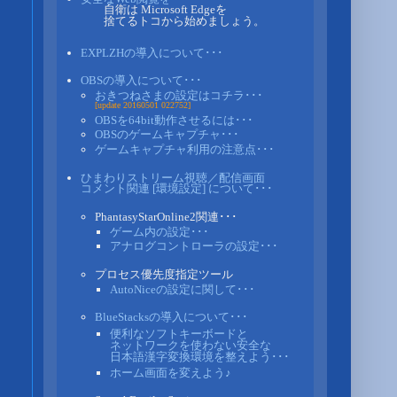
自衛は Microsoft Edgeを
捨てるトコから始めましょう。
EXPLZHの導入について･･･
OBSの導入について･･･
おきつねさまの設定はコチラ･･･
[update 20160501 022752]
OBSを64bit動作させるには･･･
OBSのゲームキャプチャ･･･
ゲームキャプチャ利用の注意点･･･
ひまわりストリーム視聴／配信画面
コメント関連 [環境設定] について･･･
PhantasyStarOnline2関連･･･
ゲーム内の設定･･･
。
アナログコントローラの設定･･･
プロセス優先度指定ツール
AutoNiceの設定に関して･･･
BlueStacksの導入について･･･
便利なソフトキーボードと
ネットワークを使わない安全な
日本語漢字変換環境を整えよう･･･
ホーム画面を変えよう♪