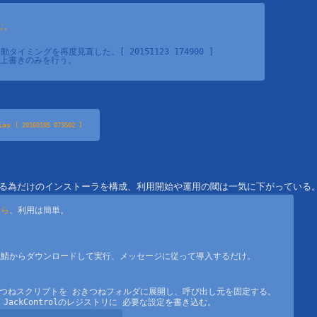
む。
vbe 起動タイミングを再度見直した。[ 20151123 174900 ]

上書きのみを行う。

みを行う。

ias 
[ 20160105 073502 ]
edScriptAlias 
[ 20151122 110357 ]
する為だけのインストーラを構成、利用開始や運用の閾は一気に下がっている
なら
、利用は簡単。

を更新。

ね鯖からダウンロードして実行、メッセージに従って導入するだけ。
に おきつねサポートスクリプトでセットアップを済ませ、

設定済み項目を初期化したくない向きに。
る事は、おきつねスクリプトを おきつねフォルダに展開し、呼び出し元を固定する。

eの削除は行いません。
