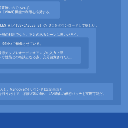
必要無いのであれば、

a] の [VBAN]機能の利用を推奨する。
源チップやオーディオアンプの入力上限、

ロセッサ性能との相談となる点、充分留意されたし。
し、Windowsの[サウンド]設定画面と

単な設定を行うだけで、ほぼ遅延の無い LAN経由の仮想パッチを実現可能だ。