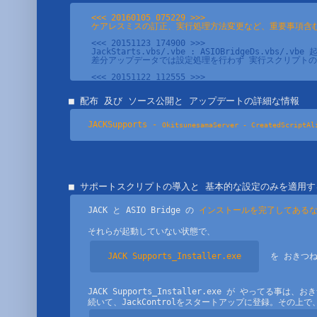
<<< 20160105 075229 >>>

ケアレスミスの訂正、実行処理方法変更など、重要事項含
<<< 20151123 174900 >>>

JackStarts.vbs/.vbe : ASIOBridgeDs.vbs/.
差分アップデータでは設定処理を行わず 実行スクリプトの
JackStarts.vbs/.vbe更新、起動処理が大幅改善。

差分アップデータでは、JackStarts.vbeの上書きの
JACKSupports - 
OkitsunesamaServer - CreatedScriptAl
JACKSupports - 
OkitsunesamaServer - Creat
■ サポートスクリプトの導入と 基本的な設定のみを適用
JACK と ASIO Bridge の 
インストールを完了してある
JackStarts.vbeをロールバック、JackStops.vbe
JACK Supports_Installer.exe
　を おきつ
　･･･既
JACK Supports_updater.exe
　　 その
JACK Supports_Installer.exe が やって
この差分では、前出で 今回廃止したJACKStop.vb