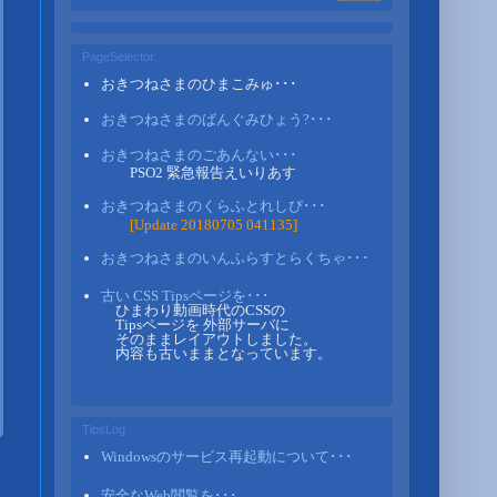
PageSelector
おきつねさまのひまこみゅ･･･
おきつねさまのばんぐみひょう?･･･
おきつねさまのごあんない･･･
PSO2 緊急報告えいりあす
おきつねさまのくらふとれしぴ･･･
[Update 20180705 041135]
おきつねさまのいんふらすとらくちゃ･･･
古い CSS Tipsページを･･･
ひまわり動画時代のCSSの
Tipsページを 外部サーバに
そのままレイアウトしました。
内容も古いままとなっています。
TipsLog
Windowsのサービス再起動について･･･
安全なWeb閲覧を･･･