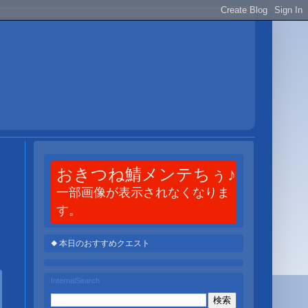
おきつね鯖メンテちぅ♪
一部画像が表示されなくなりま
す。
◆ 本日のおすすめクエスト
InternalSearch