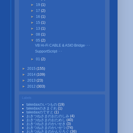
►
19
(1)
►
17
(2)
►
16
(1)
►
15
(1)
►
13
(1)
►
08
(1)
▼
05
(2)
VB Hi-Fi CABLE & ASIO Bridge･･･
SupportScript･･･
►
01
(2)
►
2015
(155)
►
2014
(109)
►
2013
(23)
►
2012
(303)
Labels
takedaxのいつもの
(19)
takedaxのきまぐれ
(1)
takedaxのてすと
(1)
おきつねさまのおたのしみ
(4)
おきつねさまのおためし
(40)
おきつねさまのかいせき
(3)
おきつねさまのかいせつ
(74)
おきつねさまのかんりろぐ
(36)