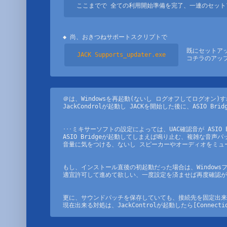
JACKサーバの強制停止用途では利用出来ますので、
ここまでで 全ての利用開始準備を完了、一連のセットア
JACKサーバ(jackd.exe)が JackControl
　既にセットア
JACK Supports_updater.exe
　コチラのアッ
　･･･既
JACK Supports_updater.exe
　　 その
＠は、Windowsを再起動(ないし ログオフしてログオン)す
JackCondrolが起動し JACKを開始した後に、ASIO Bri
･･･ミキサーソフトの設定によっては、UAC確認音が ASIO
★ Important ★ - 完全版インストーラ出来♪

ASIO Bridgeが起動してしまえば鳴り止む、複雑な音声
音量に気をつける、ないし スピーカーやオーディオをミュ
タスクスケジューラを用いないほうが無難に起動するコ
代替として 少し変わった動作も出来る ショートカッ
それも含めて JACKをWindowsで用いる際の重要
もし、インストール直後の初起動だった場合は、Windows
適宜許可して進めて欲しい、一度設定を済ませば再度確認が
更に、サウンドパッチを保存していても、接続先を固定出来な
!!! Important !!! - ネットワークオーディオ
現在出来る対処は、JackControlが起動したら[Connect
　　　　　　　　　　(シングルマシンでの運用では無