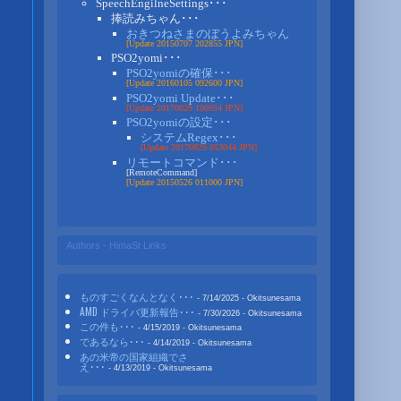
SpeechEngilneSettings･･･
捧読みちゃん･･･
おきつねさまのぼうよみちゃん
[Update 20150707 202855 JPN]
PSO2yomi･･･
PSO2yomiの確保･･･
[Update 20160105 092600 JPN]
PSO2yomi Update･･･
[Update 20170829 190954 JPN]
PSO2yomiの設定･･･
システムRegex･･･
[Update 20170829 053044 JPN]
リモートコマンド･･･
[RemoteCommand]
[Update 20150526 011000 JPN]
Authors - HimaSt Links
ものすごくなんとなく･･･
- 7/14/2025
- Okitsunesama
AMD ドライバ更新報告･･･
- 7/30/2026
- Okitsunesama
この件も･･･
- 4/15/2019
- Okitsunesama
であるなら･･･
- 4/14/2019
- Okitsunesama
あの米帝の国家組織でさ
え･･･
- 4/13/2019
- Okitsunesama