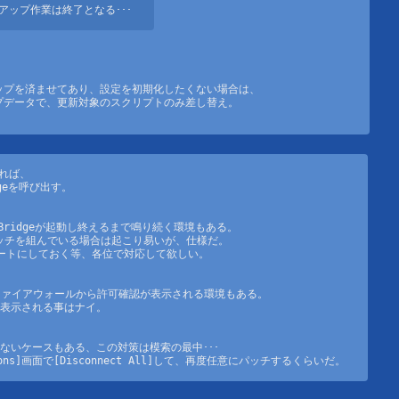
扱いは任意で。
ップ作業は終了となる･･･
起動前に(無設定で)開始されているケースへの対策を追加。

ップを済ませてあり、設定を初期化したくない場合は、

プデータで、更新対象のスクリプトのみ差し替え。
に おきつねサポートスクリプトでセットアップを済ませ、

設定済み項目を初期化したくない場合はコチラ。
れば、

dgeを呼び出す。

 Bridgeが起動し終えるまで鳴り続く環境もある。

パッチを組んでいる場合は起こり易いが、仕様だ。

ートにしておく等、各位で対応して欲しい。

トが判明。

トを配置する関数を追記。

なポイントも含めてのまとめを、後日掲載予定。
ファイアウォールから許可確認が表示される環境もある。

表示される事はナイ。

いケースもある、この対策は模索の最中･･･

システムとして JACKを用いる場合のみ。

ions]画面で[Disconnect All]して、再度任意にパッチするくらいだ。
関係)
