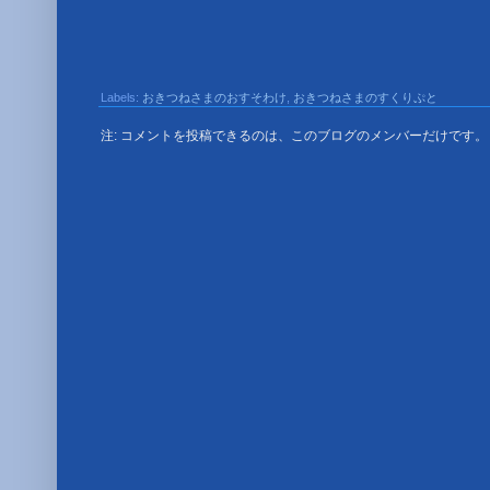
JACKサーバ側をタスクスケージューラで起動を行うと、
JACKクライアントに サーバが識別されなくなる事象
このサーバ側の動作は UACに関連するモノと思われ、
クライアント側であれば、タスクスケージューラからの
Labels:
おきつねさまのおすそわけ
このログで配布しているスクリプトでのタスクスケー
,
おきつねさまのすくりぷと
対策が確認出来るまで サーバ側だけは、JACK を
注: コメントを投稿できるのは、このブログのメンバーだけです。
<<< 20151017 102200 >>>

CreateLog･･･
