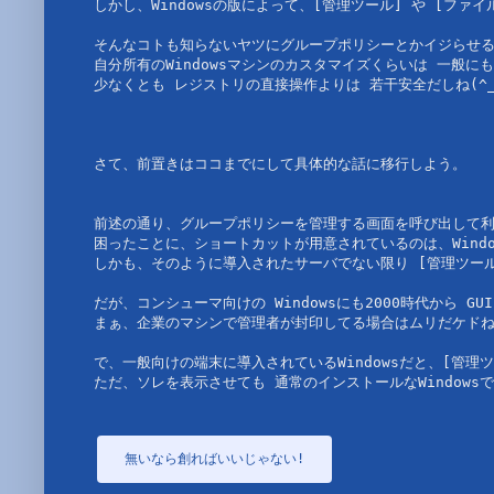
しかし、Windowsの版によって、[管理ツール] や [ファ
そんなコトも知らないヤツにグループポリシーとかイジらせる
自分所有のWindowsマシンのカスタマイズくらいは 一般に
少なくとも レジストリの直接操作よりは 若干安全だしね(^_^
さて、前置きはココまでにして具体的な話に移行しよう。

前述の通り、グループポリシーを管理する画面を呼び出して利用
困ったことに、ショートカットが用意されているのは、Window
しかも、そのように導入されたサーバでない限り [管理ツール
だが、コンシューマ向けの Windowsにも2000時代から G
まぁ、企業のマシンで管理者が封印してる場合はムリだケドねw
で、一般向けの端末に導入されているWindowsだと、[管理
ただ、ソレを表示させても 通常のインストールなWindow
無いなら創ればいいじゃない!