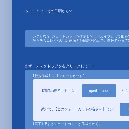
ってコトで、その手順からw

いつもなら ショートカットを作成してアーカイブとして配布す
そろそろコレくらいは 画像ナシ解説を読んで、自分でやって貰
[項目の場所～] には、 
gpedit.msc
　と入
続いて、[このショートカットの名前～] には、 
[完了]押すとショートカットが作成される。
