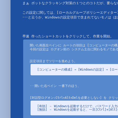
まぁ ボットなクラッキング対策の１つとのコトだが、要らな
この設定に関しては、[ローカルグループポリシーエディター]
･･･と云うか、Windowsの設定項目で含まれてないモノは ほぼ
開いた画面左ペインに ルートの項目は [コンピューターの構成]
今回の設定は ログオン前の システム土台に関わるモノである
[コンピューターの構成] → [Windowsの設定] → [
･･･開いた右ペイン 一番下のほう、

[有効] － Windowsを起動するだけで、パスワード入
[無効] － Windowsを起動すると、一旦[Ctrl]+[A