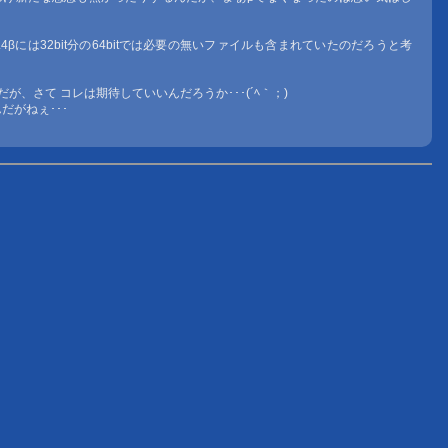
4βには32bit分の64bitでは必要の無いファイルも含まれていたのだろうと考
だが、さて コレは期待していいんだろうか･･･(´ﾍ｀；)
だがねぇ･･･