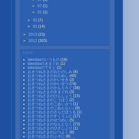
►
07
(1)
►
01
(1)
►
03
(7)
►
02
(14)
►
2013
(23)
►
2012
(303)
Labels
takedaxのいつもの
(19)
takedaxのきまぐれ
(1)
takedaxのてすと
(1)
おきつねさまのおたのしみ
(4)
おきつねさまのおためし
(40)
おきつねさまのかいせき
(3)
おきつねさまのかいせつ
(74)
おきつねさまのかんりろぐ
(36)
おきつねさまのきまぐれ
(3)
おきつねさまのけんしょう
(15)
おきつねさまのこうほう
(2)
おきつねさまのごあいさつ
(1)
おきつねさまのごあんない♪
(9)
おきつねさまのさらだぼうる
(1)
おきつねさまのすくりぷと
(17)
おきつねさまのせつめい
(5)
おきつねさまのなんとなく
(73)
おきつねさまのひさしぶり
(1)
おきつねさまのぶつよく
(8)
おきつねさまのぷそに
(8)