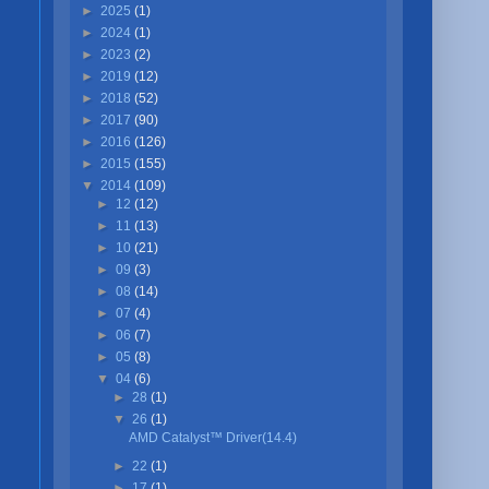
►
2025
(1)
►
2024
(1)
►
2023
(2)
►
2019
(12)
►
2018
(52)
►
2017
(90)
►
2016
(126)
►
2015
(155)
▼
2014
(109)
►
12
(12)
►
11
(13)
►
10
(21)
►
09
(3)
►
08
(14)
►
07
(4)
►
06
(7)
►
05
(8)
▼
04
(6)
►
28
(1)
▼
26
(1)
AMD Catalyst™ Driver(14.4)
►
22
(1)
►
17
(1)