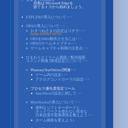
自衛は Microsoft Edgeを
捨てるトコから始めましょう。
EXPLZHの導入について･･･
OBSの導入について･･･
おきつねさまの設定はコチラ･･･
[update 20160501 022752]
OBSを64bit動作させるには･･･
OBSのゲームキャプチャ･･･
ゲームキャプチャ利用の注意点･･･
ひまわりストリーム視聴／配信画面
コメント関連 [環境設定] について･･･
PhantasyStarOnline2関連･･･
ゲーム内の設定･･･
アナログコントローラの設定･･･
プロセス優先度指定ツール
AutoNiceの設定に関して･･･
BlueStacksの導入について･･･
便利なソフトキーボードと
ネットワークを使わない安全な
日本語漢字変換環境を整えよう･･･
ホーム画面を変えよう♪