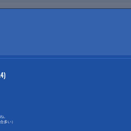
.4)
ね。

合多い）
