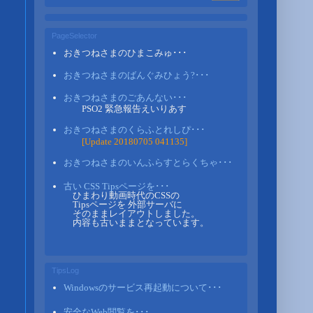
PageSelector
おきつねさまのひまこみゅ･･･
おきつねさまのばんぐみひょう?･･･
おきつねさまのごあんない･･･
PSO2 緊急報告えいりあす
おきつねさまのくらふとれしぴ･･･
[Update 20180705 041135]
おきつねさまのいんふらすとらくちゃ･･･
古い CSS Tipsページを･･･
ひまわり動画時代のCSSの
Tipsページを 外部サーバに
そのままレイアウトしました。
内容も古いままとなっています。
TipsLog
Windowsのサービス再起動について･･･
安全なWeb閲覧を･･･