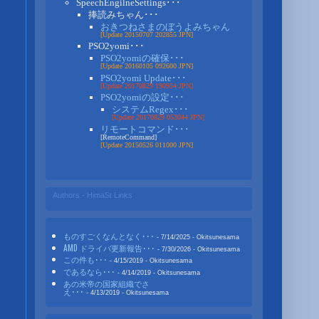
SpeechEngilneSettings･･･
捧読みちゃん･･･
おきつねさまのぼうよみちゃん
[Update 20150707 202855 JPN]
PSO2yomi･･･
PSO2yomiの確保･･･
[Update 20160105 092600 JPN]
PSO2yomi Update･･･
[Update 20170829 190954 JPN]
PSO2yomiの設定･･･
システムRegex･･･
[Update 20170829 053044 JPN]
リモートコマンド･･･
[RemoteCommand]
[Update 20150526 011000 JPN]
Authors - HimaSt Links
ものすごくなんとなく･･･
- 7/14/2025
- Okitsunesama
AMD ドライバ更新報告･･･
- 7/30/2026
- Okitsunesama
この件も･･･
- 4/15/2019
- Okitsunesama
であるなら･･･
- 4/14/2019
- Okitsunesama
あの米帝の国家組織でさ
え･･･
- 4/13/2019
- Okitsunesama