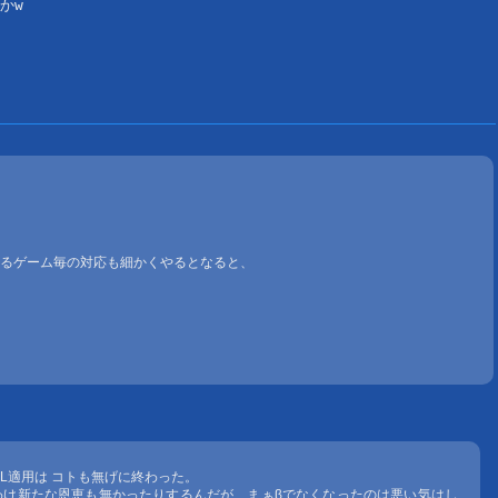
るゲーム毎の対応も細かくやるとなると、
WHQL適用は コトも無げに終わった。
わけ新たな恩恵も無かったりするんだが、まぁβでなくなったのは悪い気はし