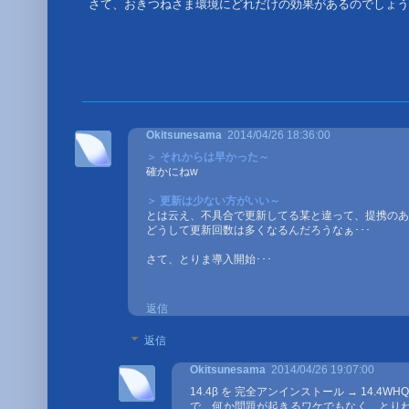
Okitsunesama
2014/04/26 18:36:00
＞ それからは早かった～
確かにねw
＞ 更新は少ない方がいい～
とは云え、不具合で更新してる某と違って、提携のあ
どうして更新回数は多くなるんだろうなぁ･･･
さて、とりま導入開始･･･
返信
返信
Okitsunesama
2014/04/26 19:07:00
14.4β を 完全アンインストール → 14.4
で、何か問題が起きるワケでもなく、とり