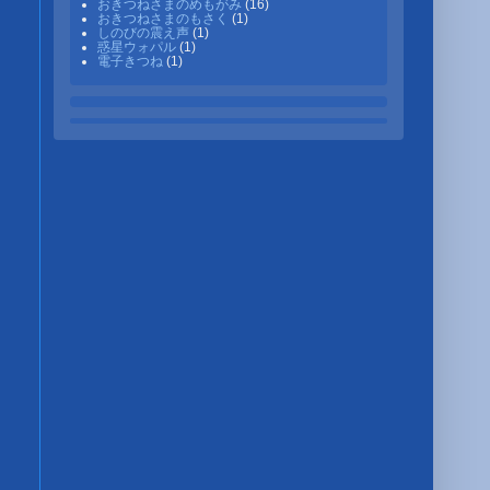
おきつねさまのめもがみ
(16)
おきつねさまのもさく
(1)
しのびの震え声
(1)
惑星ウォパル
(1)
電子きつね
(1)