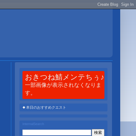
おきつね鯖メンテちぅ♪
一部画像が表示されなくなりま
す。
◆ 本日のおすすめクエスト
InternalSearch