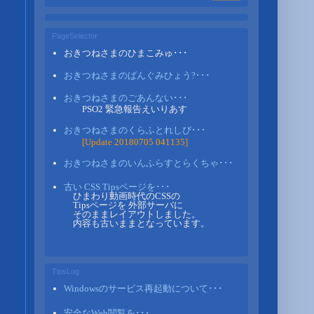
PageSelector
おきつねさまのひまこみゅ･･･
おきつねさまのばんぐみひょう?･･･
おきつねさまのごあんない･･･
PSO2 緊急報告えいりあす
おきつねさまのくらふとれしぴ･･･
[Update 20180705 041135]
おきつねさまのいんふらすとらくちゃ･･･
古い CSS Tipsページを･･･
ひまわり動画時代のCSSの
Tipsページを 外部サーバに
そのままレイアウトしました。
内容も古いままとなっています。
TipsLog
Windowsのサービス再起動について･･･
安全なWeb閲覧を･･･