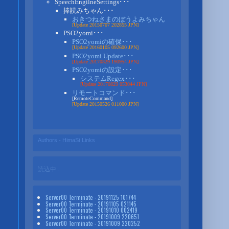
SpeechEngilneSettings･･･
捧読みちゃん･･･
おきつねさまのぼうよみちゃん
[Update 20150707 202855 JPN]
PSO2yomi･･･
PSO2yomiの確保･･･
[Update 20160105 092600 JPN]
PSO2yomi Update･･･
[Update 20170829 190954 JPN]
PSO2yomiの設定･･･
システムRegex･･･
[Update 20170829 053044 JPN]
リモートコマンド･･･
[RemoteCommand]
[Update 20150526 011000 JPN]
Authors - HimaSt Links
読込中...
Server00 Terminate - 20191125 101744
Server00 Terminate - 20191105 021145
Server00 Terminate - 20191010 002419
Server00 Terminate - 20191009 220651
Server00 Terminate - 20191009 220252