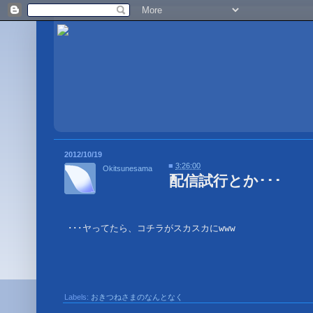
2012/10/19
■
3:26:00
Okitsunesama
配信試行とか･･･
･･･ヤってたら、コチラがスカスカにwww
Labels:
おきつねさまのなんとなく