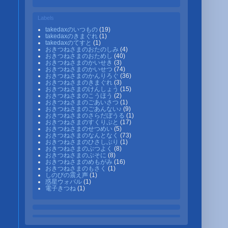
Labels
takedaxのいつもの
(19)
takedaxのきまぐれ
(1)
takedaxのてすと
(1)
おきつねさまのおたのしみ
(4)
おきつねさまのおためし
(40)
おきつねさまのかいせき
(3)
おきつねさまのかいせつ
(74)
おきつねさまのかんりろぐ
(36)
おきつねさまのきまぐれ
(3)
おきつねさまのけんしょう
(15)
おきつねさまのこうほう
(2)
おきつねさまのごあいさつ
(1)
おきつねさまのごあんない♪
(9)
おきつねさまのさらだぼうる
(1)
おきつねさまのすくりぷと
(17)
おきつねさまのせつめい
(5)
おきつねさまのなんとなく
(73)
おきつねさまのひさしぶり
(1)
おきつねさまのぶつよく
(8)
おきつねさまのぷそに
(8)
おきつねさまのめもがみ
(16)
おきつねさまのもさく
(1)
しのびの震え声
(1)
惑星ウォパル
(1)
電子きつね
(1)