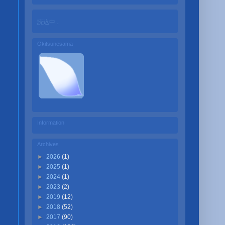
読込中...
Okitsunesama
Information
Archives
►
2026
(1)
►
2025
(1)
►
2024
(1)
►
2023
(2)
►
2019
(12)
►
2018
(52)
►
2017
(90)