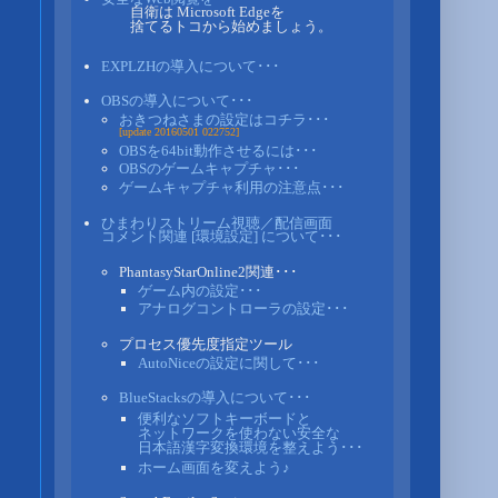
自衛は Microsoft Edgeを
捨てるトコから始めましょう。
EXPLZHの導入について･･･
OBSの導入について･･･
おきつねさまの設定はコチラ･･･
[update 20160501 022752]
OBSを64bit動作させるには･･･
OBSのゲームキャプチャ･･･
ゲームキャプチャ利用の注意点･･･
ひまわりストリーム視聴／配信画面
コメント関連 [環境設定] について･･･
PhantasyStarOnline2関連･･･
ゲーム内の設定･･･
アナログコントローラの設定･･･
プロセス優先度指定ツール
AutoNiceの設定に関して･･･
BlueStacksの導入について･･･
便利なソフトキーボードと
ネットワークを使わない安全な
日本語漢字変換環境を整えよう･･･
ホーム画面を変えよう♪