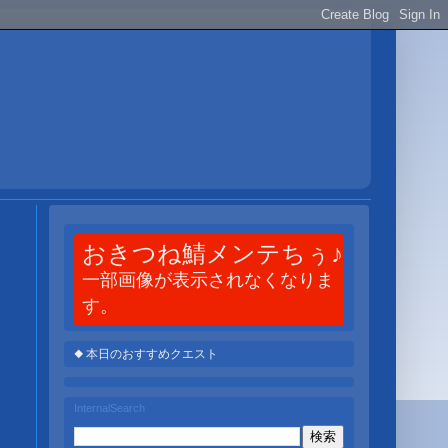
おきつね鯖メンテちぅ♪
一部画像が表示されなくなりま
す。
◆ 本日のおすすめクエスト
InternalSearch