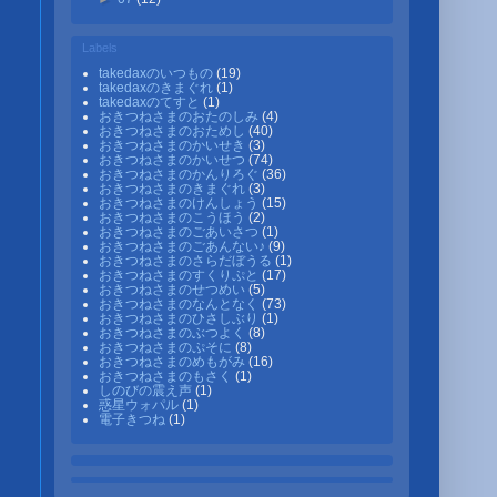
Labels
takedaxのいつもの
(19)
takedaxのきまぐれ
(1)
takedaxのてすと
(1)
おきつねさまのおたのしみ
(4)
おきつねさまのおためし
(40)
おきつねさまのかいせき
(3)
おきつねさまのかいせつ
(74)
おきつねさまのかんりろぐ
(36)
おきつねさまのきまぐれ
(3)
おきつねさまのけんしょう
(15)
おきつねさまのこうほう
(2)
おきつねさまのごあいさつ
(1)
おきつねさまのごあんない♪
(9)
おきつねさまのさらだぼうる
(1)
おきつねさまのすくりぷと
(17)
おきつねさまのせつめい
(5)
おきつねさまのなんとなく
(73)
おきつねさまのひさしぶり
(1)
おきつねさまのぶつよく
(8)
おきつねさまのぷそに
(8)
おきつねさまのめもがみ
(16)
おきつねさまのもさく
(1)
しのびの震え声
(1)
惑星ウォパル
(1)
電子きつね
(1)