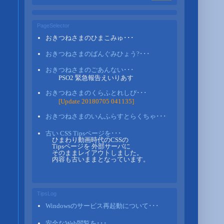
PageSelector
おきつねさまのひまこみゅ･･･
おきつねさまのばんぐみひょう?･･･
おきつねさまのごあんない･･･
PSO2 緊急報告えいりあす
おきつねさまのくらふとれしぴ･･･
[Update 20180705 041135]
おきつねさまのいんふらすとらくちゃ･･･
古い CSS Tipsページを･･･
ひまわり動画時代のCSSの
Tipsページを 外部サーバに
そのままレイアウトしました。
内容も古いままとなっています。
TipsLog
Windowsのサービス再起動について･･･
安全なWeb閲覧を･･･