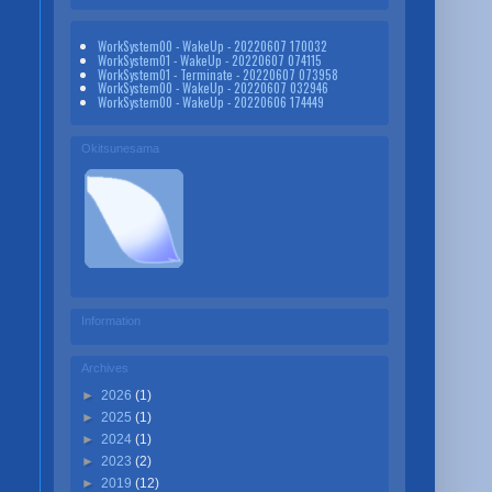
WorkSystem00 - WakeUp - 20220607 170032
WorkSystem01 - WakeUp - 20220607 074115
WorkSystem01 - Terminate - 20220607 073958
WorkSystem00 - WakeUp - 20220607 032946
WorkSystem00 - WakeUp - 20220606 174449
Okitsunesama
Information
Archives
►
2026
(1)
►
2025
(1)
►
2024
(1)
►
2023
(2)
►
2019
(12)