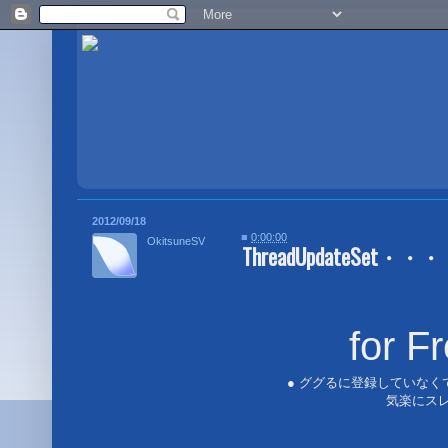
2012/09/18
■
0:00:00
OkitsuneSV
ThreadUpdateSet・・・
for F
● ググるに登録していなく
気楽にスレ