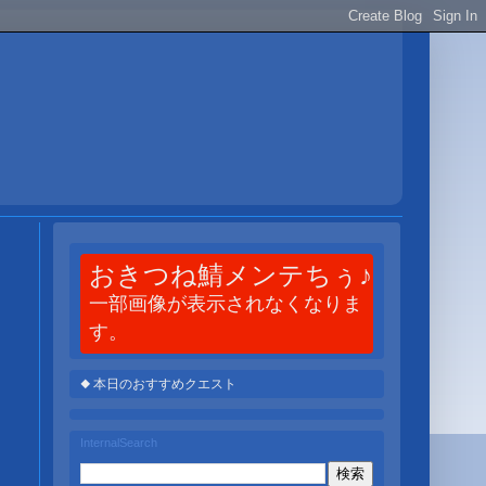
おきつね鯖メンテちぅ♪
一部画像が表示されなくなりま
す。
◆ 本日のおすすめクエスト
InternalSearch