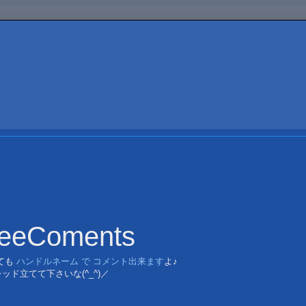
reeComents
ても
ハンドルネーム で コメント出来ます
よ♪
ッド立てて下さいな(^_^)／