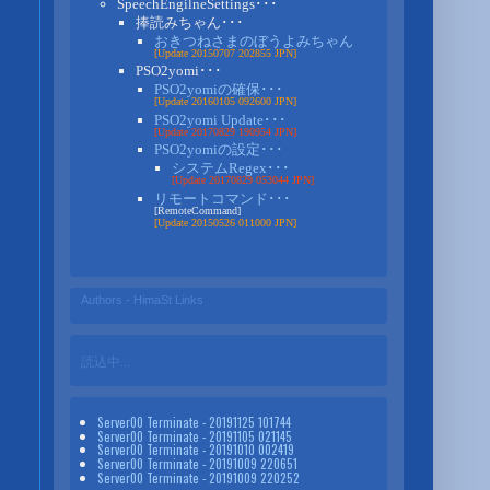
SpeechEngilneSettings･･･
捧読みちゃん･･･
おきつねさまのぼうよみちゃん
[Update 20150707 202855 JPN]
PSO2yomi･･･
PSO2yomiの確保･･･
[Update 20160105 092600 JPN]
PSO2yomi Update･･･
[Update 20170829 190954 JPN]
PSO2yomiの設定･･･
システムRegex･･･
[Update 20170829 053044 JPN]
リモートコマンド･･･
[RemoteCommand]
[Update 20150526 011000 JPN]
Authors - HimaSt Links
読込中...
Server00 Terminate - 20191125 101744
Server00 Terminate - 20191105 021145
Server00 Terminate - 20191010 002419
Server00 Terminate - 20191009 220651
Server00 Terminate - 20191009 220252