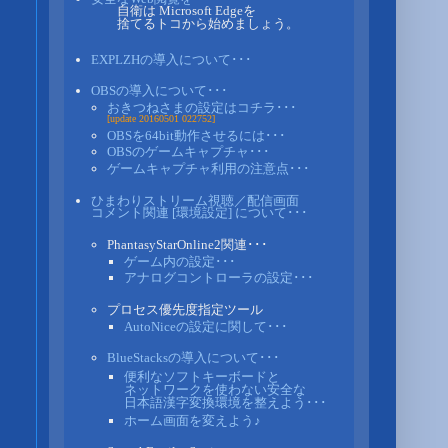
自衛は Microsoft Edgeを
捨てるトコから始めましょう。
EXPLZHの導入について･･･
OBSの導入について･･･
おきつねさまの設定はコチラ･･･
[update 20160501 022752]
OBSを64bit動作させるには･･･
OBSのゲームキャプチャ･･･
ゲームキャプチャ利用の注意点･･･
ひまわりストリーム視聴／配信画面
コメント関連 [環境設定] について･･･
PhantasyStarOnline2関連･･･
ゲーム内の設定･･･
アナログコントローラの設定･･･
プロセス優先度指定ツール
AutoNiceの設定に関して･･･
BlueStacksの導入について･･･
便利なソフトキーボードと
ネットワークを使わない安全な
日本語漢字変換環境を整えよう･･･
ホーム画面を変えよう♪