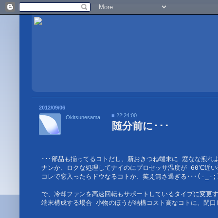
2012/09/06
■
22:24:00
Okitsunesama
随分前に･･･
･･･部品も揃ってるコトだし、新おきつね端末に 窓なな煎れよ
ナンか、ロクな処理してナイのにプロセッサ温度が 60℃近い表示
コレで窓入ったらドウなるコトか、笑え無さ過ぎる･･･(-_-;)
で、冷却ファンを高速回転もサポートしているタイプに変更すべ
端末構成する場合 小物のほうが結構コスト高なコトに、閉口し